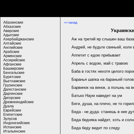
Абазинские
<< назад
Абхазские
Украински
Аварские
Адыгские
Аж на третий яр слышен ваш база
Азербайджанские
Алтайские
Андрей, не будьте свиньей, коли
Английские
Арабские
Аппетит с едою прибывает
Армянские
Ассирийские
Апрель с водою, май с травою
Афганские
Башкирские
Баба в гостях нехотя целого пор
Бенгальские
Бурятские
Баранья шапка на бараньей голов
Вьетнамские
Грузинские
Барвинок на венок, а полынь на в
Дагестанские
Даргинские
Батько Наум наведет на ум
Дигорские
Древнеиндийские
Беги, душа, на плечо, не то горил
Дуала
Еврейские
Беда - не дуда: станешь в нее ду
Египетские
Зулусов
Беда бедняка найдет, хоть и солн
Индонезийские
Испанские
Беда беду видит по следу
Итальянские