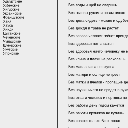
Удмуртские
Без воды и щей не сваришь
Узбекские
Уйгурские
Без головы рукам и ногам плохо
Украинские
Французские
Без дела сидеть - можно и одубе
Хайя
Хауса
Без дождя и трава не растет
Хинди
Цыганские
Без запаса человек гибнет преж
Чеченские
Чувашские
Без здоровья нет счастья
Шумерские
Якутские
Без здоровья ничто человеку не 
Японские
Без клина и плахи не расколешь
Без масла каша не вкусна
Без матери и солнце не греет
Без матки и пчелки - пропащие де
Без науки ничего не придет в рук
Без отваги человек и портянки не
Без работы день годом кажется
Без работы пряников не купишь
Без снасти только блох ловят