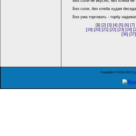
Без соли не вкусно, без хлеба не
Без соли, без хлеба худая бесед
Без ума торговать - торбу надева
[
1
] [
2
] [
3
] [
4
] [
5
] [
6
] [
7
] 
[
19
] [
20
] [
21
] [
22
] [
23
] [
24
] [
[
36
] [
37
]
Copyright © 2011-2021
A