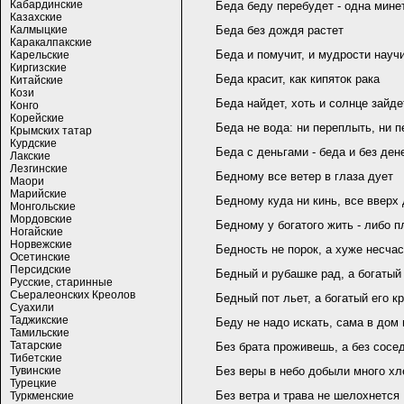
Кабардинские
Беда беду перебудет - одна минет
Казахские
Калмыцкие
Беда без дождя растет
Каракалпакские
Беда и помучит, и мудрости науч
Карельские
Киргизские
Беда красит, как кипяток рака
Китайские
Кози
Беда найдет, хоть и солнце зайде
Конго
Корейские
Беда не вода: ни переплыть, ни 
Крымских татар
Курдские
Беда с деньгами - беда и без ден
Лакские
Лезгинские
Бедному все ветер в глаза дует
Маори
Марийские
Бедному куда ни кинь, все вверх
Монгольские
Мордовские
Бедному у богатого жить - либо п
Ногайские
Норвежские
Бедность не порок, а хуже несча
Осетинские
Персидские
Бедный и рубашке рад, а богатый
Русские, старинные
Сьералеонских Креолов
Бедный пот льет, а богатый его к
Суахили
Таджикские
Беду не надо искать, сама в дом
Тамильские
Татарские
Без брата проживешь, а без сосед
Тибетские
Тувинские
Без веры в небо добыли много хл
Турецкие
Без ветра и трава не шелохнется
Туркменские