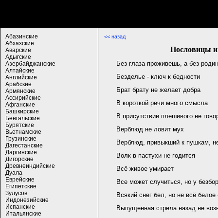
Абазинские
<< назад
Абхазские
Пословицы и
Аварские
Адыгские
Без глаза проживешь, а без роди
Азербайджанские
Алтайские
Безделье - ключ к бедности
Английские
Арабские
Брат брату не желает добра
Армянские
Ассирийские
В короткой речи много смысла
Афганские
Башкирские
В присутствии плешивого не гово
Бенгальские
Бурятские
Верблюд не ловит мух
Вьетнамские
Грузинские
Верблюд, привыкший к пушкам, не
Дагестанские
Даргинские
Волк в пастухи не годится
Дигорские
Древнеиндийские
Всё живое умирает
Дуала
Еврейские
Все может случиться, но у безбо
Египетские
Зулусов
Всякий снег бел, но не всё белое 
Индонезийские
Испанские
Выпущенная стрела назад не воз
Итальянские