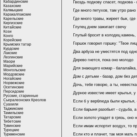
Кабардинские
Гвоздь подкову спасет, подкова - 
Казахские
Калмыцкие
Где много петухов, там утро рано
Каракалпакские
Где много травы, жиреет бык, где
Карельские
Киргизские
Глупец днем зажигает свечу
Китайские
Кози
Глупый бросит в колодец камень,
Конго
Корейские
Горшок говорил горшку: "Твое лиц
Крымских татар
Курдские
Два арбуза не уместятся под од
Лакские
Лезгинские
Дерево гнется, пока оно молодо
Маори
Марийские
Для знающего комар - балалайка,
Монгольские
Мордовские
Дом с детьми - базар, дом без де
Ногайские
Норвежские
Дочь, тебе говорю, а ты, невестк
Осетинские
Персидские
Дурное известие имеет крылья, у
Русские, старинные
Сьералеонских Креолов
Если б у верблюда были крылья, 
Суахили
Таджикские
Если барыня разобьет - судьба, а
Тамильские
Татарские
Если золото упадет в грязь, оно 
Тибетские
Тувинские
Если имам испортит воздух, то п
Турецкие
Если кто и плачет, так моя мать 
Туркменские