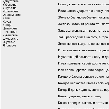
Удмуртские
Если уж вешаться, то на высоком
Узбекские
Уйгурские
Если чашка ударится о чашку, об
Украинские
Французские
Железо без употребления покрыв
Хайя
Хауса
Железо, которым работают, блест
Хинди
Цыганские
Задумал жениться - верь не тому,
Чеченские
Чувашские
Заяц рассердился на гору, а гора
Шумерские
Якутские
Змея меняет кожу, но не меняет 
Японские
И тысяча теток не заменит родно
И убегающий взывает к богу, и д
Из-за прямизны своей достигает с
Или слава царства, или падаль д
Каждого барана вешают за его но
Каждое несчастье имеет свою хо
Каждый день ходит кувшин за вод
Каково дерево, таков и плод
Каковы предки, таковы и потомки