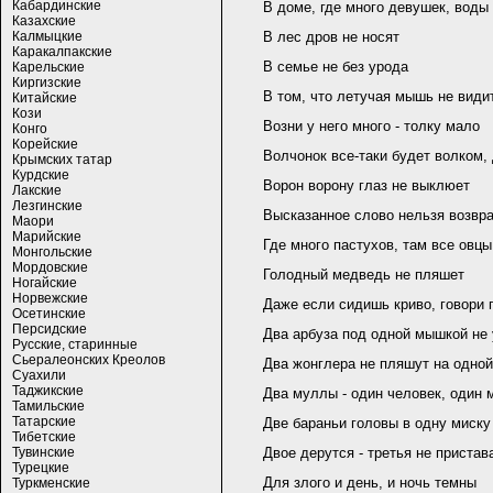
Кабардинские
В доме, где много девушек, воды
Казахские
Калмыцкие
В лес дров не носят
Каракалпакские
В семье не без урода
Карельские
Киргизские
В том, что летучая мышь не види
Китайские
Кози
Возни у него много - толку мало
Конго
Корейские
Волчонок все-таки будет волком,
Крымских татар
Курдские
Ворон ворону глаз не выклюет
Лакские
Лезгинские
Высказанное слово нельзя возвра
Маори
Марийские
Где много пастухов, там все овц
Монгольские
Мордовские
Голодный медведь не пляшет
Ногайские
Норвежские
Даже если сидишь криво, говори 
Осетинские
Персидские
Два арбуза под одной мышкой не
Русские, старинные
Сьералеонских Креолов
Два жонглера не пляшут на одной
Суахили
Таджикские
Два муллы - один человек, один
Тамильские
Татарские
Две бараньи головы в одну миск
Тибетские
Тувинские
Двое дерутся - третья не пристав
Турецкие
Для злого и день, и ночь темны
Туркменские