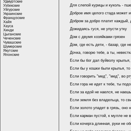
Удмуртские
Для слепой курицы и куколь - пш
Узбекские
Уйгурские
Доброе имя целого стада может и
Украинские
Французские
Добром за добро платит каждый, 
Хайя
Хауса
Дожидаясь гуся, не упусти утку
Хинди
Цыганские
Дом с двумя хозяйками грязен
Чеченские
Чувашские
Дом, где есть дети, - базар, где 
Шумерские
Якутские
Дочка, говорю тебе, а ты, невестк
Японские
Если бы бог дал буйволу крылья,
Если бы у кошки были крылья, то
Если говорить "мед", "мед", во р
Если гора не идет к тебе, ты подо
Если за едой не наелся, не наеш
Если земля без владельца, то св
Если золото упадет в грязь, оно 
Если карман пустой, к мулле не 
Если кочерга длинная, руки не о