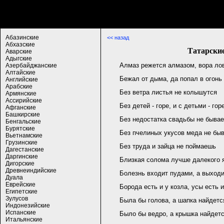
Абазинские
<< назад
Абхазские
Татарски
Аварские
Адыгские
Алмаз режется алмазом, вора ло
Азербайджанские
Алтайские
Бежал от дыма, да попал в огонь
Английские
Арабские
Без ветра листья не колышутся
Армянские
Ассирийские
Без детей - горе, и с детьми - гор
Афганские
Башкирские
Без недостатка свадьбы не бывае
Бенгальские
Бурятские
Без пчелиных укусов меда не бы
Вьетнамские
Грузинские
Без труда и зайца не поймаешь
Дагестанские
Даргинские
Близкая солома лучше далекого 
Дигорские
Древнеиндийские
Болезнь входит пудами, а выход
Дуала
Еврейские
Борода есть и у козла, усы есть 
Египетские
Зулусов
Была бы голова, а шапка найдетс
Индонезийские
Испанские
Было бы ведро, а крышка найдет
Итальянские