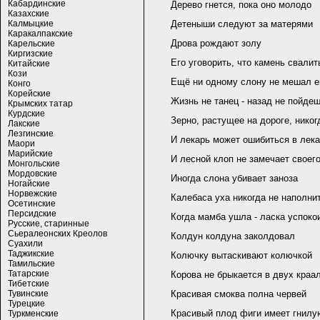
Кабардинские
Дерево гнется, пока оно молодо
Казахские
Калмыцкие
Детеныши следуют за матерями
Каракалпакские
Дрова рождают золу
Карельские
Киргизские
Его уговорить, что камень свалит
Китайские
Кози
Ещё ни одному слону не мешал е
Конго
Корейские
Жизнь не танец - назад не пойде
Крымских татар
Курдские
Зерно, растущее на дороге, никог
Лакские
Лезгинские
И лекарь может ошибиться в лек
Маори
Марийские
И лесной клоп не замечает своег
Монгольские
Мордовские
Иногда слона убивает заноза
Ногайские
Норвежские
Калебаса уха никогда не наполни
Осетинские
Персидские
Когда мамба ушла - ласка успоко
Русские, старинные
Сьералеонских Креолов
Колдун колдуна заколдовал
Суахили
Таджикские
Колючку вытаскивают колючкой
Тамильские
Татарские
Корова не брыкается в двух краа
Тибетские
Тувинские
Красивая смоква полна червей
Турецкие
Красивый плод фиги имеет гнилу
Туркменские