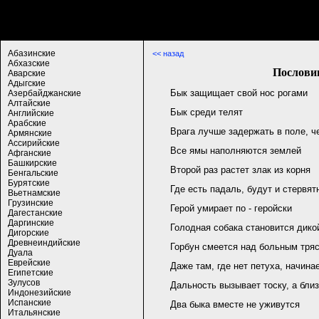
Абазинские
<< назад
Абхазские
Послови
Аварские
Адыгские
Бык защищает свой нос рогами
Азербайджанские
Алтайские
Бык среди телят
Английские
Арабские
Врага лучше задержать в поле, ч
Армянские
Ассирийские
Все ямы наполняются землей
Афганские
Башкирские
Второй раз растет злак из корня
Бенгальские
Бурятские
Где есть падаль, будут и стервят
Вьетнамские
Грузинские
Герой умирает по - геройски
Дагестанские
Даргинские
Голодная собака становится дико
Дигорские
Древнеиндийские
Горбун смеется над больным тря
Дуала
Еврейские
Даже там, где нет петуха, начина
Египетские
Зулусов
Дальность вызывает тоску, а близ
Индонезийские
Испанские
Два быка вместе не уживутся
Итальянские