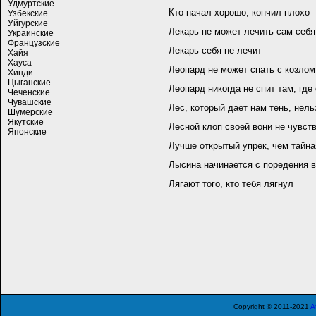
Удмуртские
Кто начал хорошо, кончил плохо
Узбекские
Уйгурские
Лекарь не может лечить сам себя
Украинские
Французские
Лекарь себя не лечит
Хайя
Хауса
Леопард не может спать с козлом
Хинди
Цыганские
Леопард никогда не спит там, где
Чеченские
Чувашские
Лес, который дает нам тень, нель
Шумерские
Якутские
Лесной клоп своей вони не чувст
Японские
Лучше открытый упрек, чем тайна
Лысина начинается с поредения 
Лягают того, кто тебя лягнул
Copyright © 2011-2021
A