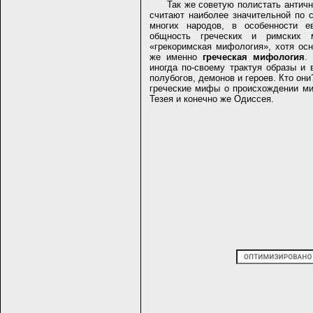
Так же советую полистать антич
считают наиболее значительной по 
многих народов, в особенности е
общность греческих и римских 
«грекоримская мифология», хотя ос
же именно
греческая мифология
.
иногда по-своему трактуя образы и
полубогов, демонов и героев. Кто он
греческие мифы о происхождении мир
Тезея и конечно же Одиссея.