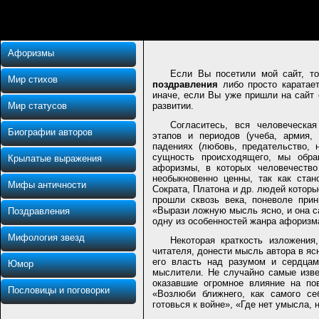
Афоризмы
Если Вы посетили мой сайт, т
Мир стихов
поздравления
либо просто каратае
иначе, если Вы уже пришли на сайт
Мир статусов
развитии.
Согласитесь, вся человеческа
Биографии авторов
этапов и периодов (учеба, армия,
падениях (любовь, предательство, 
сущность происходящего, мы обр
Крылатые выражения
афоризмы, в которых человечество
необыкновенно ценны, так как ста
Мифы античности
Сократа, Платона и др. людей котор
прошли сквозь века, поневоле при
«Вырази ложную мысль ясно, и она с
Поздравления
одну из особенностей жанра афоризм
Мифология звезд
Некоторая краткость изложения
читателя, донести мысль автора в яс
его власть над разумом и сердцам
Юмор
мыслители. Не случайно самые изве
оказавшие огромное влияние на п
Пословицы и поговорки
«Возлюби ближнего, как самого се
готовься к войне», «Где нет умысла, 