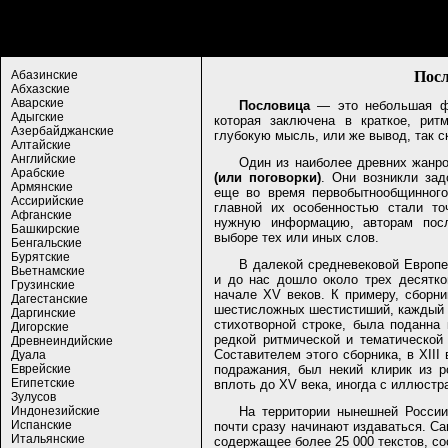
Посл
Абазинские
Абхазские
Аварские
Пословица
— это небольшая фор
Адыгские
которая заключена в краткое, рит
Азербайджанские
глубокую мысль, или же вывод, так с
Алтайские
Английские
Один из наиболее древних жанр
Арабские
(или поговорки)
. Они возникли зад
Армянские
еще во время первобытнообщинного 
Ассирийские
главной их особенностью стали то
Афганские
нужную информацию, авторам пос
Башкирские
выборе тех или иных слов.
Бенгальские
Бурятские
В далекой средневековой Европе
Вьетнамские
и до нас дошло около трех десятко
Грузинские
начале XV веков. К примеру, сборн
Дагестанские
шестисложных шестистиший, каждый с
Даргинские
стихотворной строке, была поданна 
Дигорские
редкой ритмической и тематической
Древнеиндийские
Составителем этого сборника, в XIII
Дуала
подражания, был некий клирик из р
Еврейские
Египетские
вплоть до XV века, иногда с иллюстр
Зулусов
На территории нынешней России
Индонезийские
Испанские
почти сразу начинают издаваться. С
Итальянские
содержащее более 25 000 текстов, с