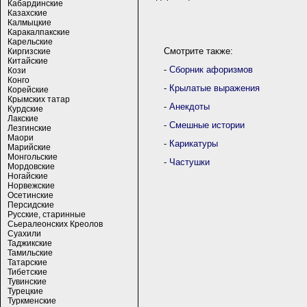
Кабардинские
Казахские
Калмыцкие
Каракалпакские
Карельские
Смотрите также:
Киргизские
Китайские
-
Сборник афоризмов
Кози
Конго
-
Крылатые выражения
Корейские
Крымских татар
-
Анекдоты
Курдские
Лакские
-
Смешные истории
Лезгинские
Маори
-
Карикатуры
Марийские
Монгольские
-
Частушки
Мордовские
Ногайские
Норвежские
Осетинские
Персидские
Русские, старинные
Сьералеонских Креолов
Суахили
Таджикские
Тамильские
Татарские
Тибетские
Тувинские
Турецкие
Туркменские